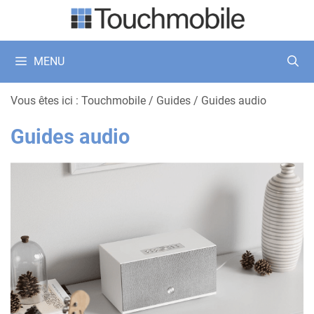
Aller
au
contenu
MENU
Vous êtes ici :
Touchmobile
/
Guides
/
Guides audio
Guides audio