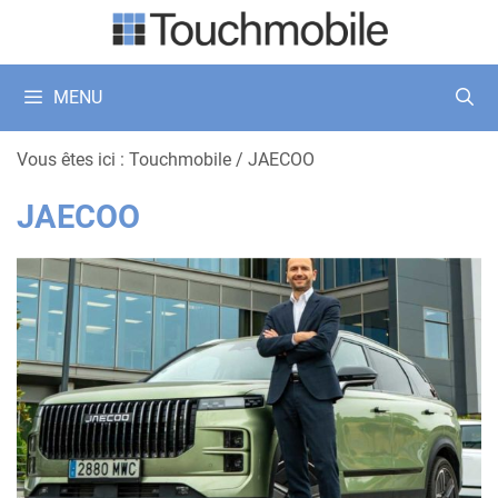
Aller
au
contenu
MENU
Vous êtes ici :
Touchmobile
/
JAECOO
JAECOO