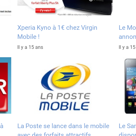
Xperia Kyno à 1€ chez Virgin
Le Mo
Mobile !
annon
Il y a 15 ans
Il y a 1
 à
La Poste se lance dans le mobile
Le Sa
avec des forfaits attractifs
dispon