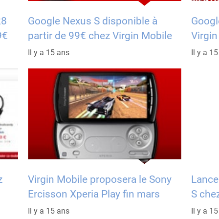
28
Google Nexus S disponible à
Googl
9€
partir de 99€ chez Virgin Mobile
Virgin
Il y a 15 ans
Il y a 1
z
Virgin Mobile proposera le Sony
Lance
Ercisson Xperia Play fin mars
S che
Il y a 15 ans
Il y a 1