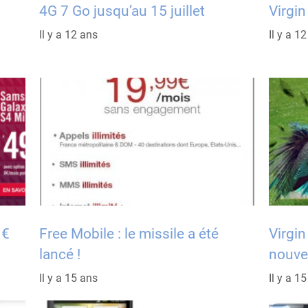
4G 7 Go jusqu’au 15 juillet
Virgin
Il y a 12 ans
Il y a 1
 €
Free Mobile : le missile a été
Virgin
lancé !
nouvea
Il y a 15 ans
Il y a 1