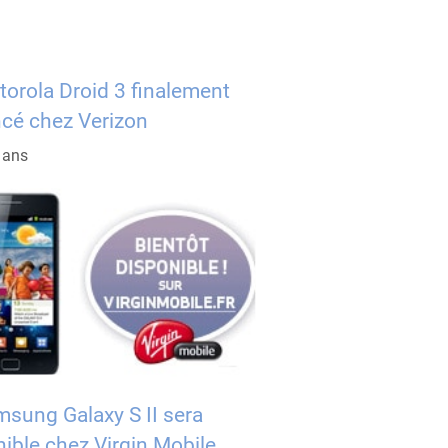
torola Droid 3 finalement
cé chez Verizon
5 ans
msung Galaxy S II sera
ible chez Virgin Mobile