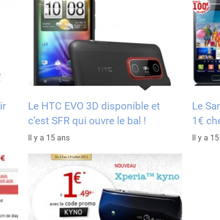
ir
Le HTC EVO 3D disponible et
Le Sam
c’est SFR qui ouvre le bal !
1€ che
Il y a 15 ans
Il y a 1