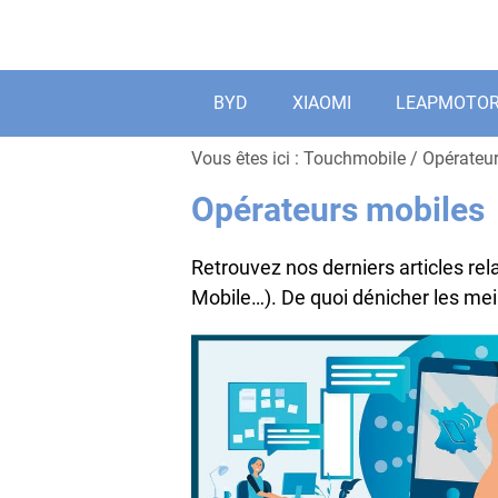
Aller
au
contenu
BYD
XIAOMI
LEAPMOTO
Vous êtes ici :
Touchmobile
/
Opérateu
Opérateurs mobiles
Retrouvez nos derniers articles re
Mobile…). De quoi dénicher les meil