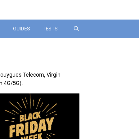
GUIDES
TESTS
 Bouygues Telecom, Virgin
en 4G/5G).