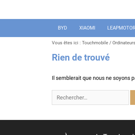
Aller
au
contenu
BYD
XIAOMI
LEAPMOTO
Vous êtes ici :
Touchmobile
/
Ordinateur
Rien de trouvé
Il semblerait que nous ne soyons 
Rechercher :