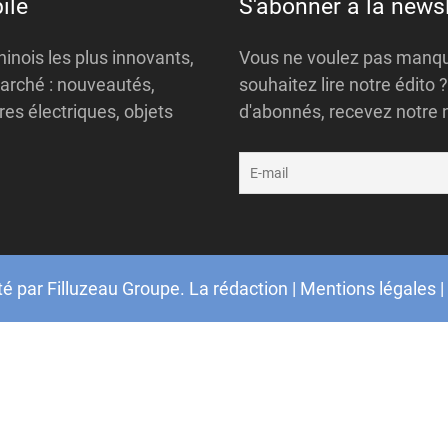
ile
S'abonner à la newsl
inois les plus innovants,
Vous ne voulez pas manque
arché : nouveautés,
souhaitez lire notre édito
es électriques, objets
d'abonnés, recevez notre 
té par
Filluzeau Groupe
.
La rédaction
|
Mentions légales
|