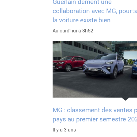
Guerlain dément une
collaboration avec MG, pourt
la voiture existe bien
Aujourd’hui à 8h52
MG : classement des ventes 
pays au premier semestre 20
Il y a 3 ans