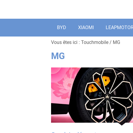
Aller
au
contenu
BYD
XIAOMI
LEAPMOTO
Vous êtes ici :
Touchmobile
/
MG
MG