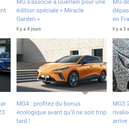
MG s’associe à Guerlain pour une
MG dev
ant
édition spéciale « Miracle
dépass
Garden »
en Fr
Il y a 4 jours
Il y a 3 
par
MG4 : profitez du bonus
MG3 20
23
écologique avant qu’il ne soit trop
rivali
tard !
arrive