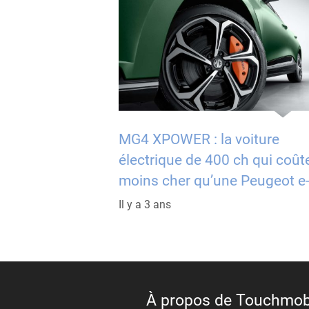
MG4 XPOWER : la voiture
électrique de 400 ch qui coût
moins cher qu’une Peugeot e
Il y a 3 ans
À propos de Touchmob