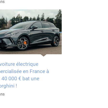
ans
voiture électrique
rcialisée en France à
 40 000 € bat une
rghini !
ans