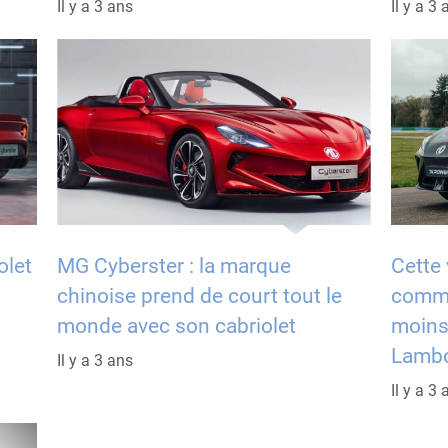
Il y a 3 ans
Il y a 3 
olet
MG Cyberster : la marque
Cette 
chinoise prend de court tout le
comme
monde avec son cabriolet
moins
Lambo
Il y a 3 ans
Il y a 3 