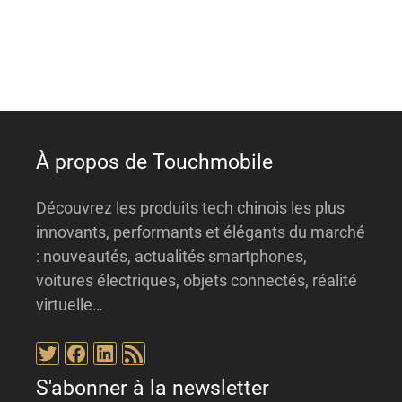
a
t
i
v
e
:
À propos de Touchmobile
Découvrez les produits tech chinois les plus
innovants, performants et élégants du marché
: nouveautés, actualités smartphones,
voitures électriques, objets connectés, réalité
virtuelle…
Twitter
Facebook
LinkedIn
Flux RSS
S'abonner à la newsletter