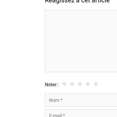
Réagissez à cet article
Commentaire
★
★
★
★
★
Noter :
Nom
E-