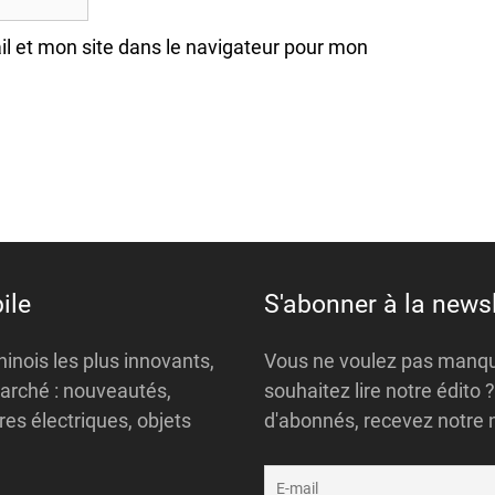
l et mon site dans le navigateur pour mon
ile
S'abonner à la newsl
inois les plus innovants,
Vous ne voulez pas manque
arché : nouveautés,
souhaitez lire notre édito
es électriques, objets
d'abonnés, recevez notre 