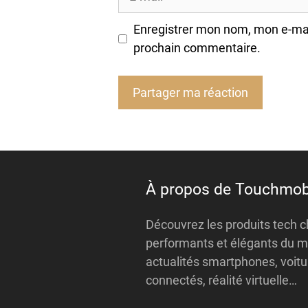
mail
Enregistrer mon nom, mon e-mai
prochain commentaire.
A
l
t
e
À propos de Touchmob
r
n
Découvrez les produits tech ch
a
performants et élégants du m
t
actualités smartphones, voitur
i
connectés, réalité virtuelle…
v