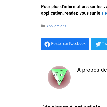
Pour plus d’informations sur les 
application, rendez-vous sur le
si
Catégories
Applications
Poster
sur Facebook
Tw
À propos de 