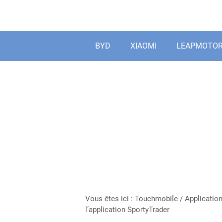
Aller
au
contenu
BYD
XIAOMI
LEAPMOTO
Vous êtes ici :
Touchmobile
/
Applicatio
l’application SportyTrader