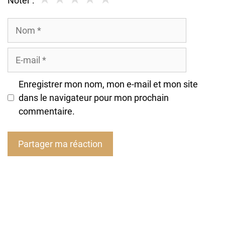
Noter :
Nom
E-
mail
Enregistrer mon nom, mon e-mail et mon site
dans le navigateur pour mon prochain
commentaire.
A
l
t
e
r