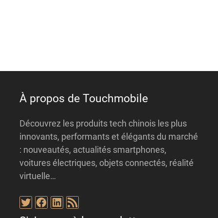
n
a
t
i
v
e
:
À propos de Touchmobile
Découvrez les produits tech chinois les plus
innovants, performants et élégants du marché
: nouveautés, actualités smartphones,
voitures électriques, objets connectés, réalité
virtuelle…
Twitter
Facebook
LinkedIn
Flux RSS