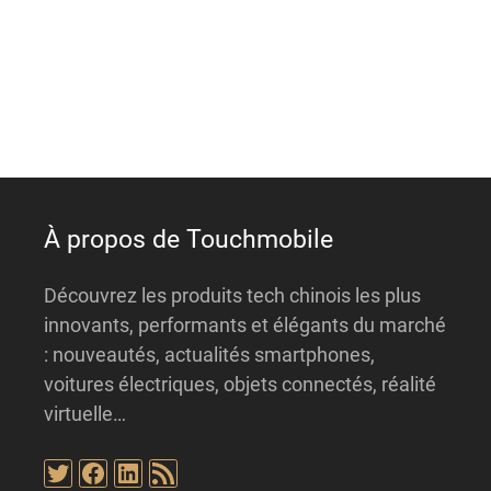
r
n
a
t
i
v
e
:
À propos de Touchmobile
Découvrez les produits tech chinois les plus
innovants, performants et élégants du marché
: nouveautés, actualités smartphones,
voitures électriques, objets connectés, réalité
virtuelle…
Twitter
Facebook
LinkedIn
Flux RSS