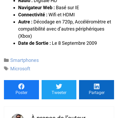
Radio :
Digitale HD
Navigateur Web :
Basé sur IE
Connectivité :
Wifi et HDMI
Autre :
Décodage en 720p, Accéléromètre et
compatibilité avec d’autres périphériques
(Xbox)
Date de Sortie :
Le 8 Septembre 2009
Catégories
Smartphones
Étiquettes
Microsoft
Poster
Tweeter
Partager