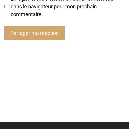
dans le navigateur pour mon prochain
commentaire.
A
l
t
e
r
n
a
t
i
v
e