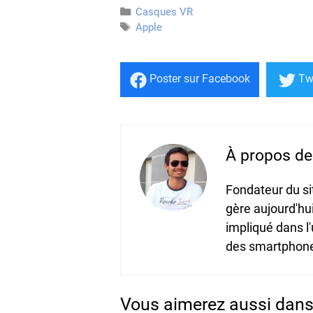
Catégories
Casques VR
Étiquettes
Apple
Poster
sur Facebook
Tw
À propos de 
Fondateur du s
gère aujourd'hu
impliqué dans l
des smartphones
Vous aimerez aussi dans