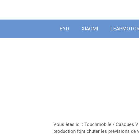
Aller
au
contenu
BYD
XIAOMI
LEAPMOTO
Vous êtes ici :
Touchmobile
/
Casques V
production font chuter les prévisions de 