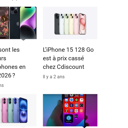
sont les
L’iPhone 15 128 Go
urs
est à prix cassé
phones en
chez Cdiscount
 2026 ?
Il y a 2 ans
ans