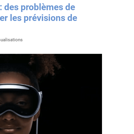
 : des problèmes de
er les prévisions de
sualisations