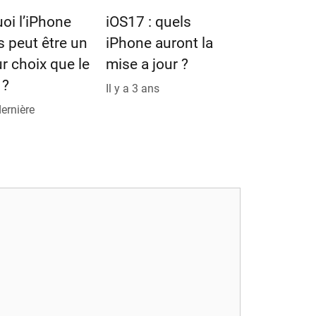
oi l’iPhone
iOS17 : quels
s peut être un
iPhone auront la
ur choix que le
mise a jour ?
 ?
Il y a 3 ans
dernière