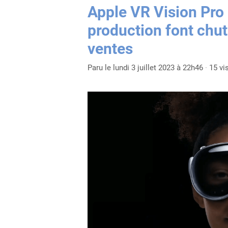
Apple VR Vision Pro
production font chut
ventes
Paru le lundi 3 juillet 2023 à 22h46
·
15 vi