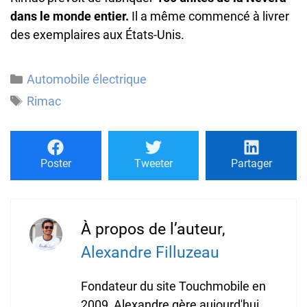
dans le monde entier.
Il a même commencé à livrer
des exemplaires aux États-Unis.
Catégories
Automobile électrique
Étiquettes
Rimac
Poster
Tweeter
Partager
À propos de l’auteur,
Alexandre Filluzeau
Fondateur du site Touchmobile en
2009, Alexandre gère aujourd'hui