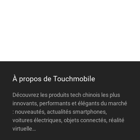
e
r
n
a
t
i
v
e
:
À propos de Touchmobile
Découvrez les produits tech chinois les plus
innovants, performants et élégants du marché
: nouveautés, actualités smartphones,
voitures électriques, objets connectés, réalité
virtuelle…