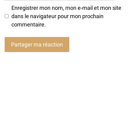
Enregistrer mon nom, mon e-mail et mon site
dans le navigateur pour mon prochain
commentaire.
A
l
t
e
r
n
a
t
i
v