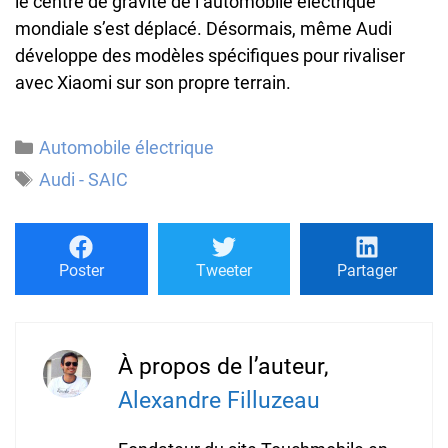
le centre de gravité de l’automobile électrique
mondiale s’est déplacé. Désormais, même Audi
développe des modèles spécifiques pour rivaliser
avec Xiaomi sur son propre terrain.
Catégories
Automobile électrique
Étiquettes
Audi - SAIC
Poster
Tweeter
Partager
À propos de l’auteur,
Alexandre Filluzeau