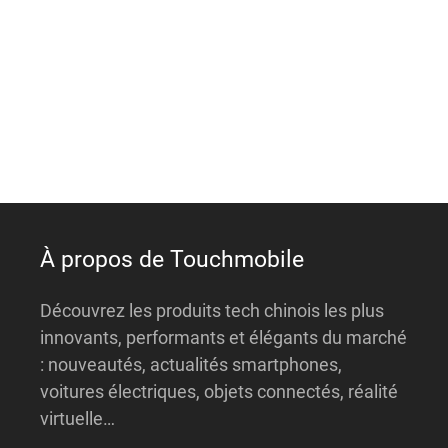
e
r
n
a
t
i
v
e
:
À propos de Touchmobile
Découvrez les produits tech chinois les plus
innovants, performants et élégants du marché
: nouveautés, actualités smartphones,
voitures électriques, objets connectés, réalité
virtuelle…