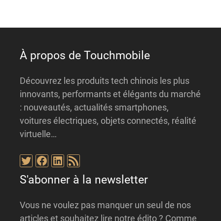
i
v
e
:
À propos de Touchmobile
Découvrez les produits tech chinois les plus
innovants, performants et élégants du marché
: nouveautés, actualités smartphones,
voitures électriques, objets connectés, réalité
virtuelle…
Twitter
Facebook
LinkedIn
Flux RSS
S'abonner à la newsletter
Vous ne voulez pas manquer un seul de nos
articles et souhaitez lire notre édito ? Comme