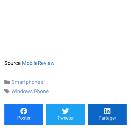
Source
MobileReview
Catégories
Smartphones
Étiquettes
Windows Phone
Poster
Tweeter
Partager