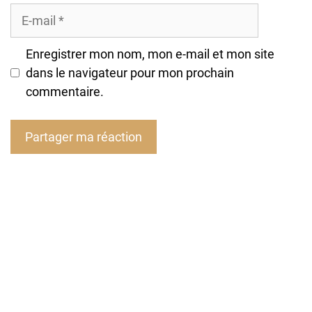
E-
mail
Enregistrer mon nom, mon e-mail et mon site
dans le navigateur pour mon prochain
commentaire.
A
l
t
e
r
n
a
t