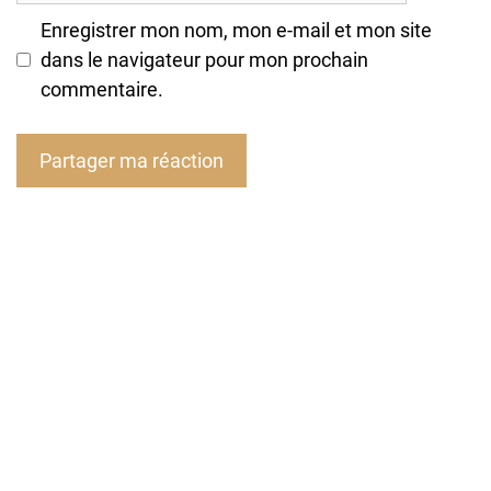
Enregistrer mon nom, mon e-mail et mon site
dans le navigateur pour mon prochain
commentaire.
A
l
t
e
r
n
a
t
i
v