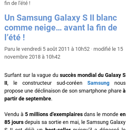
fin de l’été !
Un Samsung Galaxy S II blanc
comme neige… avant la fin de
l’été !
Paru le vendredi 5 août 2011 à 10h52
·
modifié le 15
novembre 2018 à 10h42
Surfant sur la vague du
succès mondial du Galaxy S
II
, le constructeur sud-coréen
Samsung
nous
propose une déclinaison de son smartphone phare
à
partir de septembre
.
Vendu à
5 millions d’exemplaires
dans le monde
en
85 jours
depuis sa sortie en mai, le Samsung Galaxy
S II est déjà un
best-seller
puisqu’il a dépassé le