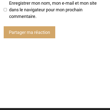
Enregistrer mon nom, mon e-mail et mon site
dans le navigateur pour mon prochain
commentaire.
A
l
t
e
r
n
a
t
i
v