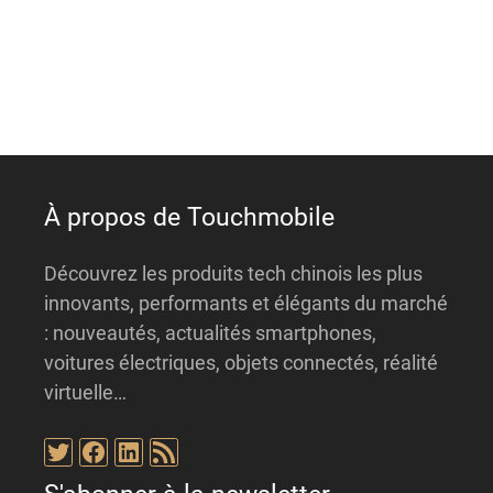
n
a
t
i
v
e
:
À propos de Touchmobile
Découvrez les produits tech chinois les plus
innovants, performants et élégants du marché
: nouveautés, actualités smartphones,
voitures électriques, objets connectés, réalité
virtuelle…
Twitter
Facebook
LinkedIn
Flux RSS