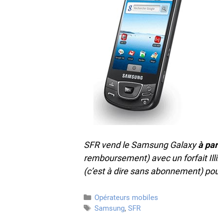
SFR vend le Samsung Galaxy
à par
remboursement) avec un forfait Ill
(c’est à dire sans abonnement) p
Catégories
Opérateurs mobiles
Étiquettes
Samsung
,
SFR