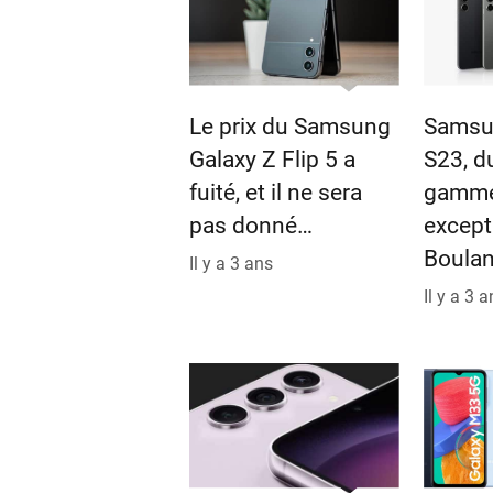
Le prix du Samsung
Samsu
Galaxy Z Flip 5 a
S23, d
fuité, et il ne sera
gamme
pas donné…
except
Boulan
Il y a 3 ans
Il y a 3 