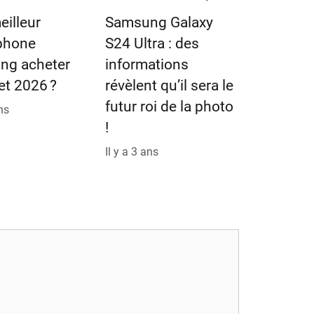
eilleur
Samsung Galaxy
phone
S24 Ultra : des
ng acheter
informations
let 2026 ?
révèlent qu’il sera le
futur roi de la photo
ans
!
Il y a 3 ans