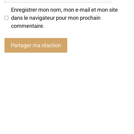
Enregistrer mon nom, mon e-mail et mon site
dans le navigateur pour mon prochain
commentaire.
A
l
t
e
r
n
a
t
i
v