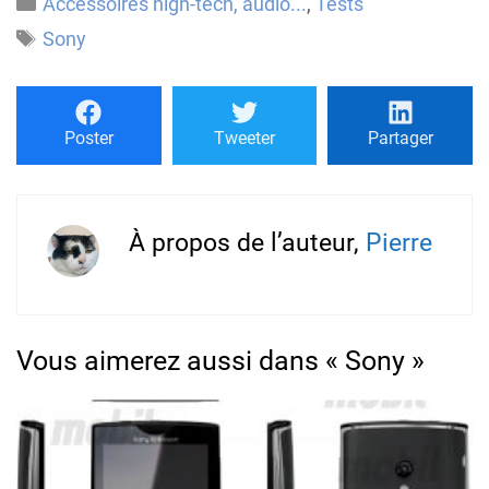
Catégories
Accessoires high-tech, audio...
,
Tests
Étiquettes
Sony
Poster
Tweeter
Partager
À propos de l’auteur,
Pierre
Vous aimerez aussi dans « Sony »