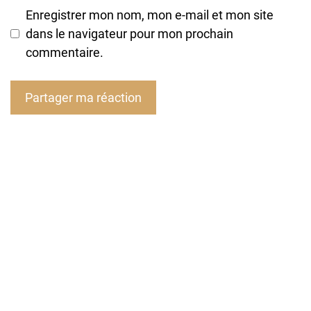
Enregistrer mon nom, mon e-mail et mon site
dans le navigateur pour mon prochain
commentaire.
A
l
t
e
r
n
a
t
i
v