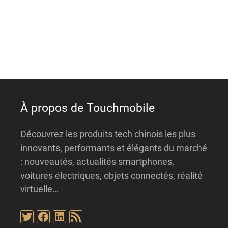
r
n
a
t
i
v
e
:
À propos de Touchmobile
Découvrez les produits tech chinois les plus
innovants, performants et élégants du marché
: nouveautés, actualités smartphones,
voitures électriques, objets connectés, réalité
virtuelle…
Twitter
Facebook
LinkedIn
Flux RSS