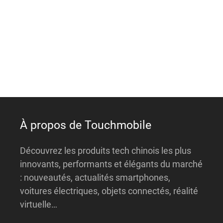
e
r
n
a
t
i
v
e
:
À propos de Touchmobile
Découvrez les produits tech chinois les plus
innovants, performants et élégants du marché
: nouveautés, actualités smartphones,
voitures électriques, objets connectés, réalité
virtuelle…