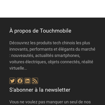
t
i
v
e
:
À propos de Touchmobile
Découvrez les produits tech chinois les plus
innovants, performants et élégants du marché
: nouveautés, actualités smartphones,
voitures électriques, objets connectés, réalité
virtuelle…
Twitter
Facebook
LinkedIn
Flux RSS
S'abonner à la newsletter
Vous ne voulez pas manquer un seul de nos