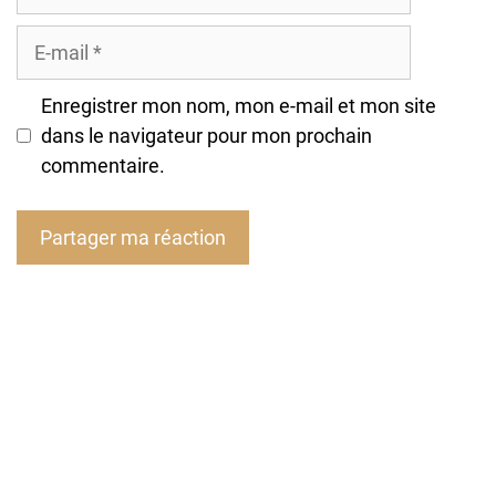
E-
mail
Enregistrer mon nom, mon e-mail et mon site
dans le navigateur pour mon prochain
commentaire.
A
l
t
e
r
n
a