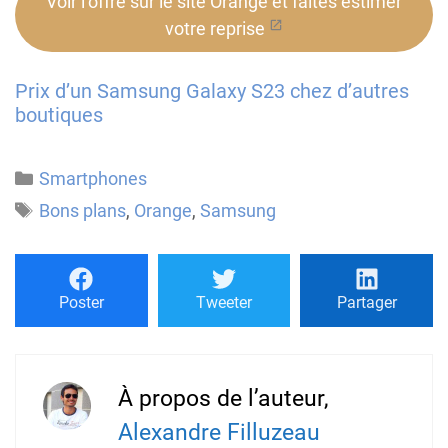
Voir l’offre sur le site Orange et faites estimer
votre reprise
Prix d’un Samsung Galaxy S23 chez d’autres
boutiques
Catégories
Smartphones
Étiquettes
Bons plans
,
Orange
,
Samsung
Poster
Tweeter
Partager
À propos de l’auteur,
Alexandre Filluzeau