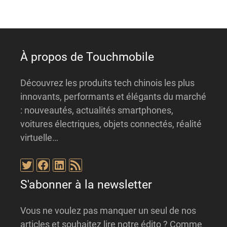
i
v
e
:
À propos de Touchmobile
Découvrez les produits tech chinois les plus
innovants, performants et élégants du marché
: nouveautés, actualités smartphones,
voitures électriques, objets connectés, réalité
virtuelle…
Twitter
Facebook
LinkedIn
Flux RSS
S'abonner à la newsletter
Vous ne voulez pas manquer un seul de nos
articles et souhaitez lire notre édito ? Comme