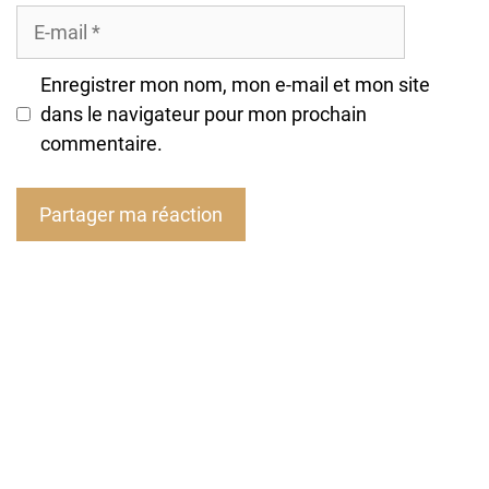
E-
mail
Enregistrer mon nom, mon e-mail et mon site
dans le navigateur pour mon prochain
commentaire.
A
l
t
e
r
n
a
t