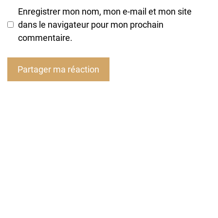
Enregistrer mon nom, mon e-mail et mon site
dans le navigateur pour mon prochain
commentaire.
A
l
t
e
r
n
a
t
i
v