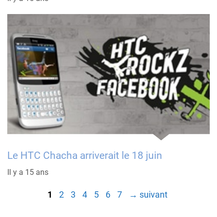
Le HTC Chacha arriverait le 18 juin
Il y a 15 ans
Page
Page
Page
Page
Page
Page
Page
1
2
3
4
5
6
7
→
suivant