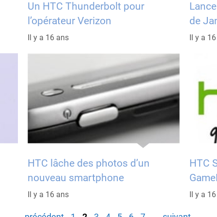
Un HTC Thunderbolt pour
Lance
l’opérateur Verizon
de Ja
Il y a 16 ans
Il y a 1
HTC lâche des photos d’un
HTC S
nouveau smartphone
GameL
Il y a 16 ans
Il y a 1
Page
Page
Page
Page
Page
Page
Page
←
précédent
1
2
3
4
5
6
7
→
suivant