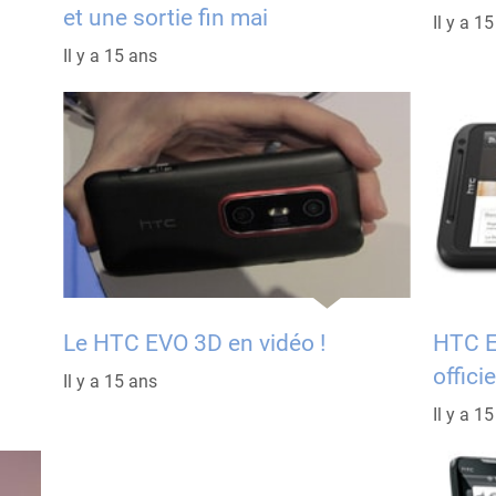
et une sortie fin mai
Il y a 1
Il y a 15 ans
Le HTC EVO 3D en vidéo !
HTC E
officie
Il y a 15 ans
Il y a 1