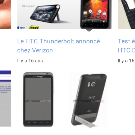
C
Le HTC Thunderbolt annoncé
Test é
chez Verizon
HTC D
Il y a 16 ans
Il y a 1