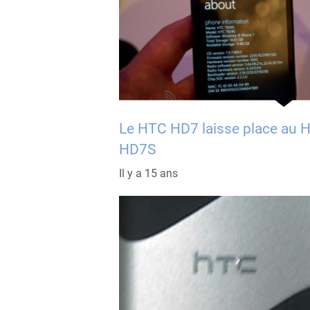
Le HTC HD7 laisse place au 
HD7S
Il y a 15 ans