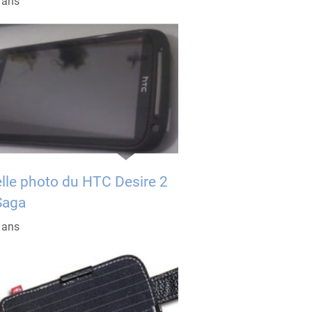
5 ans
lle photo du HTC Desire 2
Saga
5 ans