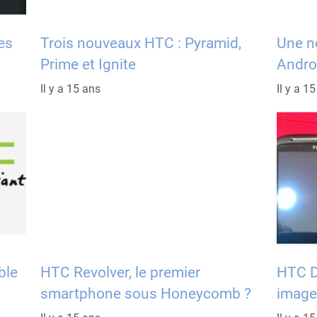
es
Trois nouveaux HTC : Pyramid,
Une n
Prime et Ignite
Androi
Il y a 15 ans
Il y a 1
ble
HTC Revolver, le premier
HTC D
smartphone sous Honeycomb ?
image