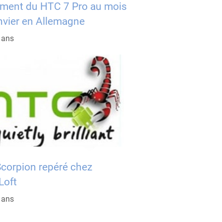
ment du HTC 7 Pro au mois
nvier en Allemagne
6 ans
corpion repéré chez
oft
6 ans