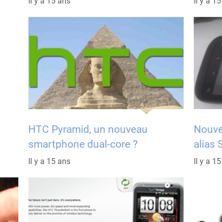
Il y a 15 ans
Il y a 1
HTC Pyramid, un nouveau
Nouve
smartphone dual-core ?
alias 
Il y a 15 ans
Il y a 1