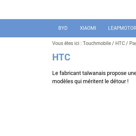
Aller
au
contenu
BYD
XIAOMI
LEAPMOTO
Vous êtes ici :
Touchmobile
/
HTC
/
Pa
HTC
Le fabricant taïwanais propose un
modèles qui méritent le détour !