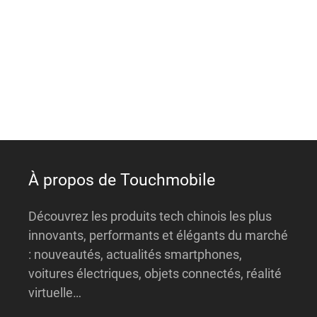
e
r
n
a
t
i
v
e
:
À propos de Touchmobile
Découvrez les produits tech chinois les plus
innovants, performants et élégants du marché
: nouveautés, actualités smartphones,
voitures électriques, objets connectés, réalité
virtuelle…