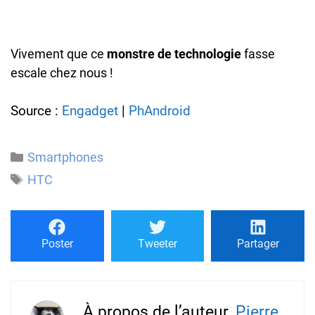
Vivement que ce
monstre de technologie
fasse
escale chez nous !
Source :
Engadget
|
PhAndroid
Catégories
Smartphones
Étiquettes
HTC
Poster
Tweeter
Partager
À propos de l’auteur,
Pierre