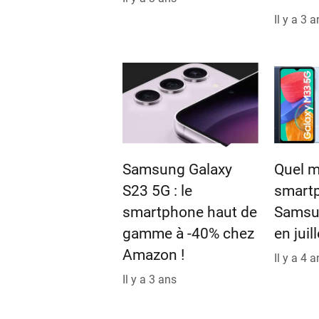
Il y a 3 
Samsung Galaxy
Quel m
S23 5G : le
smart
smartphone haut de
Samsu
gamme à -40% chez
en juil
Amazon !
Il y a 4 
Il y a 3 ans