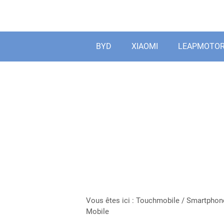
Aller
au
contenu
BYD
XIAOMI
LEAPMOTO
Vous êtes ici :
Touchmobile
/
Smartphon
Mobile