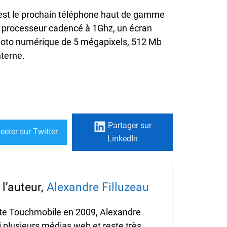
st le prochain téléphone haut de gamme
processeur cadencé à 1Ghz, un écran
photo numérique de 5 mégapixels, 512 Mb
terne.
Partager
sur
eeter
sur Twitter
LinkedIn
l’auteur,
Alexandre Filluzeau
ite Touchmobile en 2009, Alexandre
i plusieurs médias web et reste très