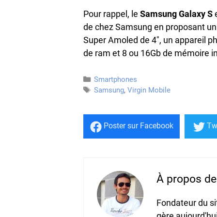
Pour rappel, le
Samsung Galaxy S
e
de chez Samsung en proposant un 
Super Amoled de 4″, un appareil 
de ram et 8 ou 16Gb de mémoire in
Catégories
Smartphones
Étiquettes
Samsung
,
Virgin Mobile
Poster
sur Facebook
Tw
À propos de 
Fondateur du s
gère aujourd'hu