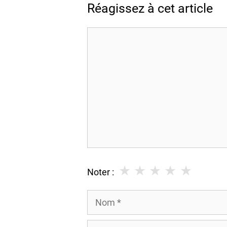
Réagissez à cet article
Commentaire
★
★
★
★
★
Noter :
Nom
E-