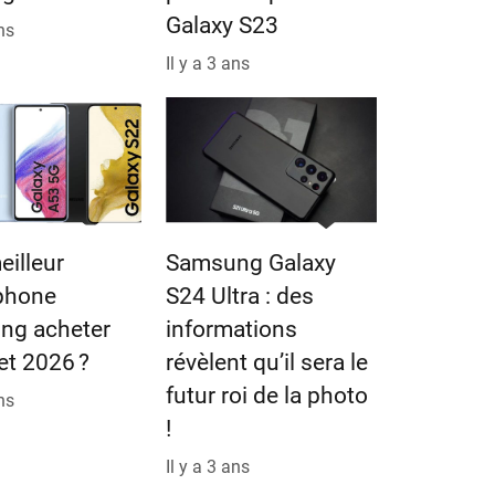
Galaxy S23
ans
Il y a 3 ans
eilleur
Samsung Galaxy
phone
S24 Ultra : des
ng acheter
informations
let 2026 ?
révèlent qu’il sera le
futur roi de la photo
ans
!
Il y a 3 ans