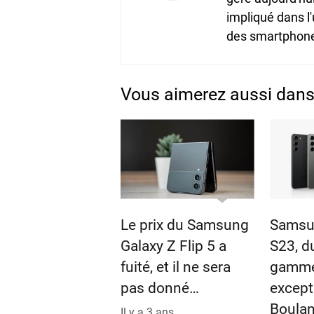
impliqué dans l
des smartphones
Vous aimerez aussi dan
Le prix du Samsung
Samsu
Galaxy Z Flip 5 a
S23, d
fuité, et il ne sera
gamme
pas donné…
except
Boulan
Il y a 3 ans