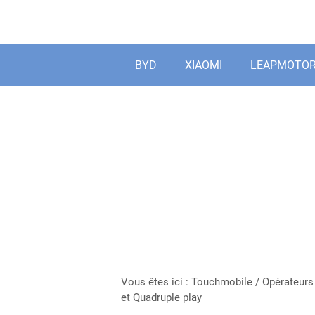
Aller
au
contenu
BYD
XIAOMI
LEAPMOTO
Vous êtes ici :
Touchmobile
/
Opérateurs
et Quadruple play