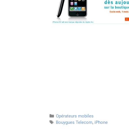
Catégories
Opérateurs mobiles
Étiquettes
Bouygues Telecom
,
iPhone