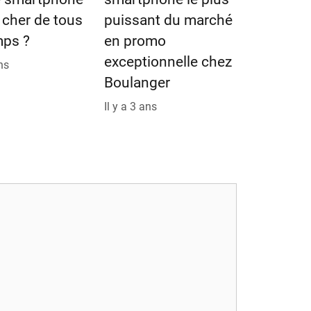
s cher de tous
puissant du marché
mps ?
en promo
exceptionnelle chez
ans
Boulanger
Il y a 3 ans