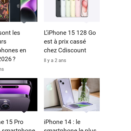
sont les
L’iPhone 15 128 Go
urs
est à prix cassé
phones en
chez Cdiscount
 2026 ?
Il y a 2 ans
ans
ne 15 Pro
iPhone 14 : le
e smartphone
smartphone le plus