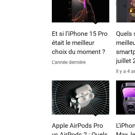
Et si l’iPhone 15 Pro
Quels 
était le meilleur
meille
choix du moment ?
smart
juillet
L’année dernière
Il y a 4 
Apple AirPods Pro
L’iPho
vs AirPods 2 : Quels
Max, l