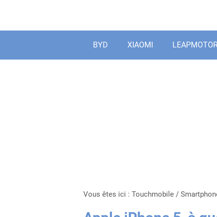
Aller
au
contenu
BYD
XIAOMI
LEAPMOTO
Vous êtes ici :
Touchmobile
/
Smartphon