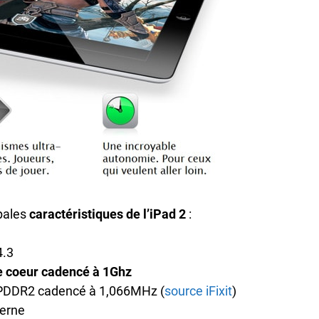
ipales
caractéristiques de l’iPad 2
:
4.3
e coeur cadencé à 1Ghz
DDR2 cadencé à 1,066MHz (
source iFixit
)
erne