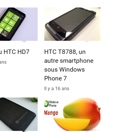
du HTC HD7
HTC T8788, un
autre smartphone
 ans
sous Windows
Phone 7
Il y a 16 ans