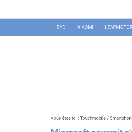
Aller
au
contenu
BYD
XIAOMI
LEAPMOTO
Vous êtes ici :
Touchmobile
/
Smartphon