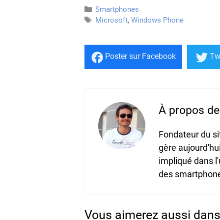
Catégories
Smartphones
Étiquettes
Microsoft
,
Windows Phone
Poster
sur Facebook
Tw
À propos de 
Fondateur du s
gère aujourd'hu
impliqué dans l
des smartphones
Vous aimerez aussi dans