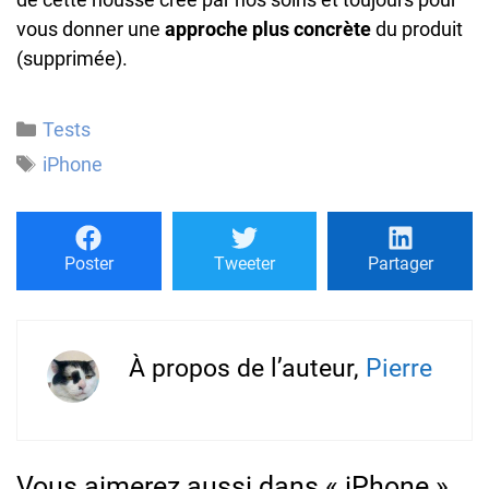
vous donner une
approche plus concrète
du produit
(supprimée).
Catégories
Tests
Étiquettes
iPhone
Poster
Tweeter
Partager
À propos de l’auteur,
Pierre
Vous aimerez aussi dans « iPhone »