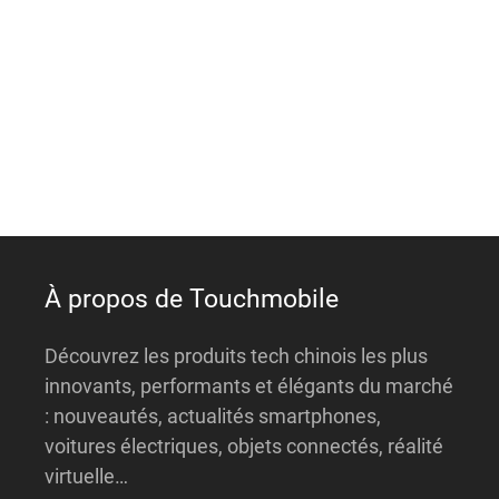
t
e
r
n
a
t
i
v
e
:
À propos de Touchmobile
Découvrez les produits tech chinois les plus
innovants, performants et élégants du marché
: nouveautés, actualités smartphones,
voitures électriques, objets connectés, réalité
virtuelle…