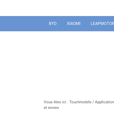
Aller
au
contenu
BYD
XIAOMI
LEAPMOTO
Vous êtes ici :
Touchmobile
/
Applicatio
et envies