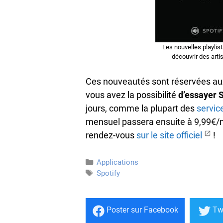
Les nouvelles playlis
découvrir des art
Ces nouveautés sont réservées a
vous avez la possibilité
d’essayer 
jours, comme la plupart des
servic
mensuel passera ensuite à 9,99€/moi
rendez-vous
sur le site officiel
!
Catégories
Applications
Étiquettes
Spotify
Poster
sur Facebook
Tw