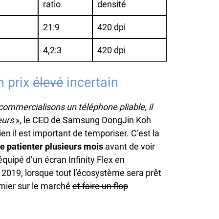
ratio
densité
21:9
420 dpi
4,2:3
420 dpi
n prix
élevé
incertain
commercialisons un téléphone pliable, il
eurs
», le CEO de Samsung DongJin Koh
en il est important de temporiser. C’est la
re patienter plusieurs mois
avant de voir
uipé d’un écran Infinity Flex en
 2019, lorsque tout l’écosystème sera prêt
emier sur le marché
et faire un flop