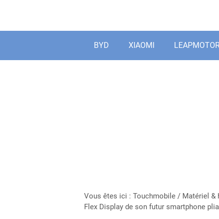
Aller
au
contenu
BYD
XIAOMI
LEAPMOTO
Vous êtes ici :
Touchmobile
/
Matériel &
Flex Display de son futur smartphone plia