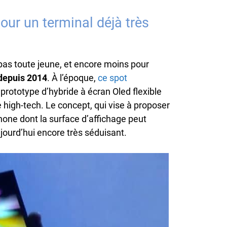
our un terminal déjà très
 pas toute jeune, et encore moins pour
 depuis 2014
. À l’époque,
ce spot
rototype d’hybride à écran Oled flexible
e high-tech. Le concept, qui vise à proposer
phone dont la surface d’affichage peut
jourd’hui encore très séduisant.