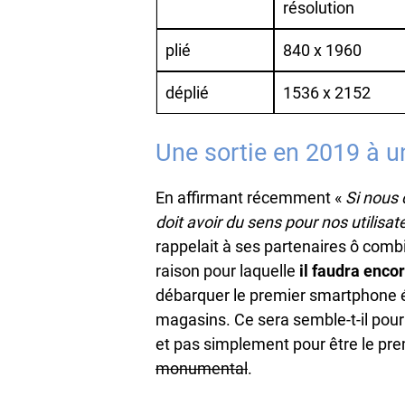
résolution
plié
840 x 1960
déplié
1536 x 2152
Une sortie en 2019 à u
En affirmant récemment «
Si nous 
doit avoir du sens pour nos utilisat
rappelait à ses partenaires ô combi
raison pour laquelle
il faudra enco
débarquer le premier smartphone éq
magasins. Ce sera semble-t-il pour
et pas simplement pour être le pr
monumental
.