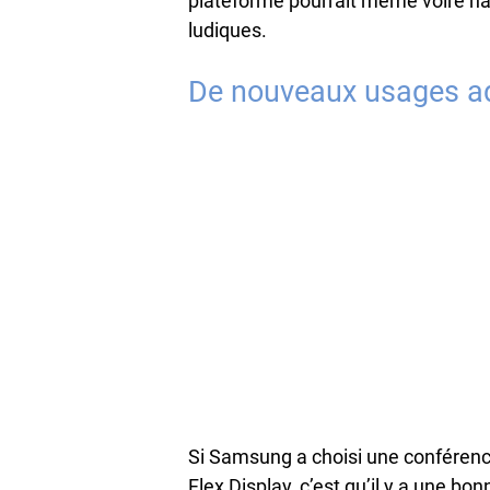
plateforme pourrait même voire na
ludiques.
De nouveaux usages ad
Si Samsung a choisi une conférenc
Flex Display, c’est qu’il y a une bo