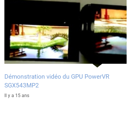
Démonstration vidéo du GPU PowerVR
SGX543MP2
Il y a 15 ans