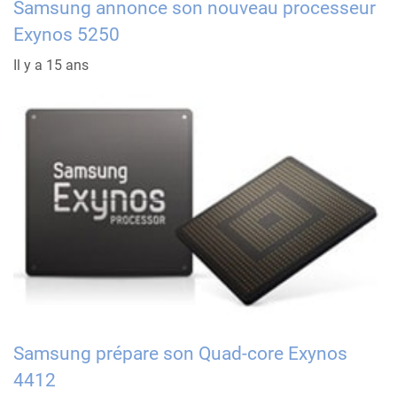
Samsung annonce son nouveau processeur
Exynos 5250
Il y a 15 ans
Samsung prépare son Quad-core Exynos
4412