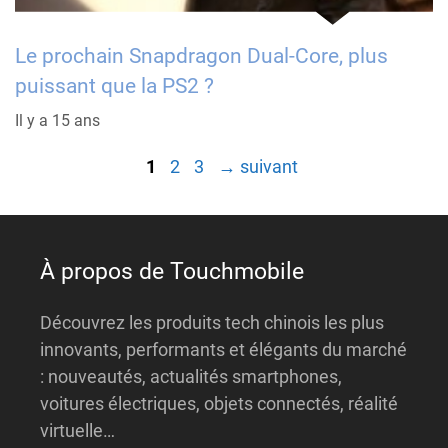
Le prochain Snapdragon Dual-Core, plus
puissant que la PS2 ?
Il y a 15 ans
Page
Page
Page
1
2
3
→
suivant
À propos de Touchmobile
Découvrez les produits tech chinois les plus
innovants, performants et élégants du marché
: nouveautés, actualités smartphones,
voitures électriques, objets connectés, réalité
virtuelle…