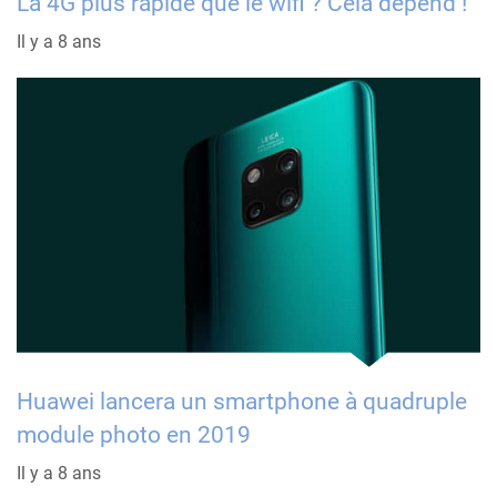
La 4G plus rapide que le wifi ? Cela dépend !
Il y a 8 ans
Huawei lancera un smartphone à quadruple
module photo en 2019
Il y a 8 ans