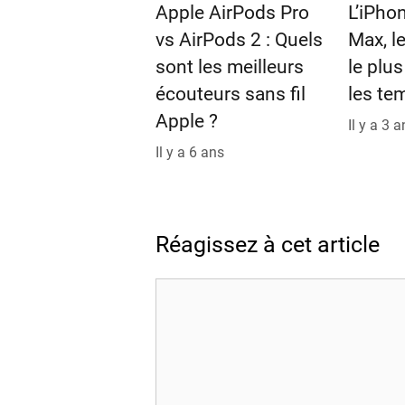
Apple AirPods Pro
L’iPho
vs AirPods 2 : Quels
Max, l
sont les meilleurs
le plu
écouteurs sans fil
les te
Apple ?
Il y a 3 
Il y a 6 ans
Réagissez à cet article
Commentaire