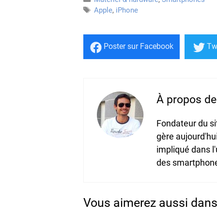
Étiquettes
Apple
,
iPhone
Poster
sur Facebook
Tw
À propos de 
Fondateur du s
gère aujourd'hu
impliqué dans l
des smartphones
Vous aimerez aussi dans