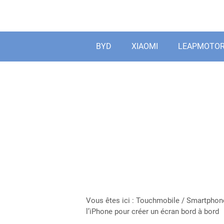
Aller
au
contenu
BYD
XIAOMI
LEAPMOTO
Vous êtes ici :
Touchmobile
/
Smartphon
l’iPhone pour créer un écran bord à bord