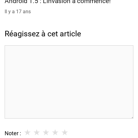
Android 1.5 : L’invasion a commencé!
Il y a 17 ans
Réagissez à cet article
Commentaire
★
★
★
★
★
Noter :