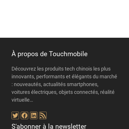
n
a
t
i
v
e
:
À propos de Touchmobile
Découvrez les produits tech chinois les plus
innovants, performants et élégants du marché
: nouveautés, actualités smartphones,
voitures électriques, objets connectés, réalité
virtuelle…
Twitter
Facebook
LinkedIn
Flux RSS
S'abonner à la newsletter