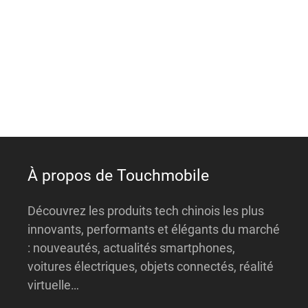
e
r
n
a
t
i
v
e
:
À propos de Touchmobile
Découvrez les produits tech chinois les plus
innovants, performants et élégants du marché
: nouveautés, actualités smartphones,
voitures électriques, objets connectés, réalité
virtuelle…