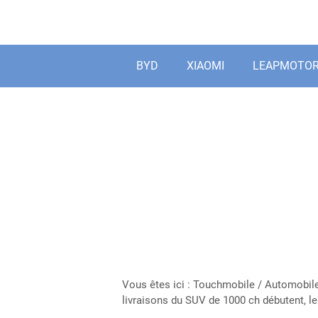
Aller
au
contenu
BYD
XIAOMI
LEAPMOTO
Vous êtes ici :
Touchmobile
/
Automobile
livraisons du SUV de 1000 ch débutent, l