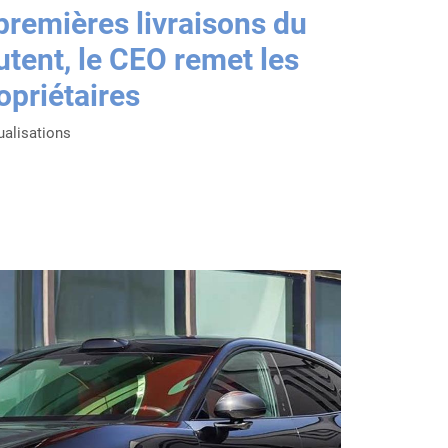
premières livraisons du
tent, le CEO remet les
opriétaires
ualisations