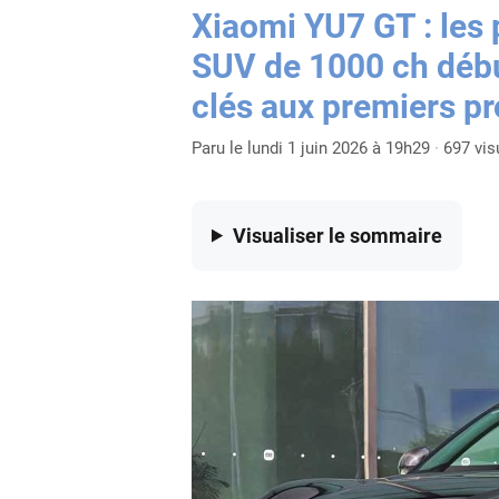
Xiaomi YU7 GT : les 
SUV de 1000 ch débu
clés aux premiers pr
Paru le lundi 1 juin 2026 à 19h29
·
697 vis
Visualiser
le sommaire