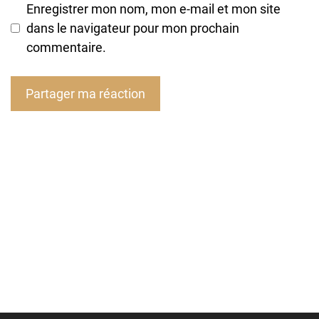
Enregistrer mon nom, mon e-mail et mon site
dans le navigateur pour mon prochain
commentaire.
A
l
t
e
r
n
a
t
i
v