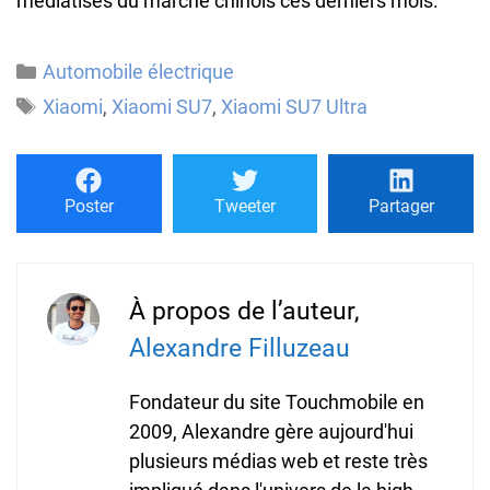
médiatisés du marché chinois ces derniers mois.
Catégories
Automobile électrique
Étiquettes
Xiaomi
,
Xiaomi SU7
,
Xiaomi SU7 Ultra
Poster
Tweeter
Partager
À propos de l’auteur,
Alexandre Filluzeau
Fondateur du site Touchmobile en
2009, Alexandre gère aujourd'hui
plusieurs médias web et reste très