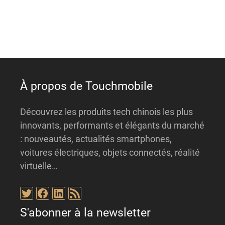
a
t
i
v
e
:
À propos de Touchmobile
Découvrez les produits tech chinois les plus
innovants, performants et élégants du marché
: nouveautés, actualités smartphones,
voitures électriques, objets connectés, réalité
virtuelle…
Twitter
Facebook
LinkedIn
Flux RSS
S'abonner à la newsletter