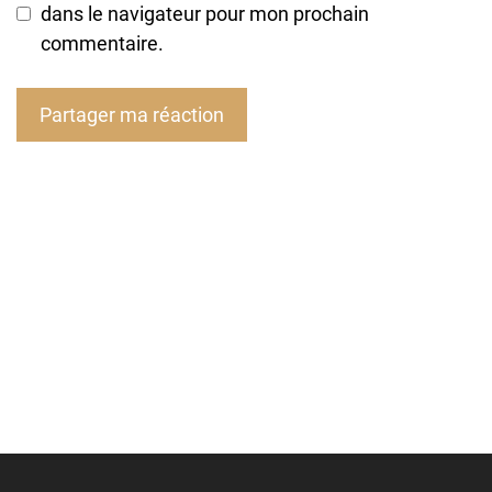
dans le navigateur pour mon prochain
commentaire.
A
l
t
e
r
n
a
t
i
v
e