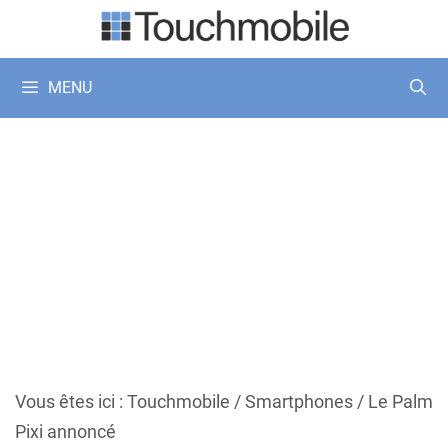
Aller
au
contenu
MENU
Vous êtes ici :
Touchmobile
/
Smartphones
/
Le Palm
Pixi annoncé