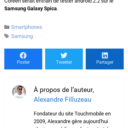
Coréen serait entrain de tester android 2.2 sur le
Samsung Galaxy Spica
.
Catégories
Smartphones
Étiquettes
Samsung
Poster
Tweeter
Partager
À propos de l’auteur,
Alexandre Filluzeau
Fondateur du site Touchmobile en
2009, Alexandre gère aujourd'hui