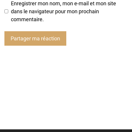
Enregistrer mon nom, mon e-mail et mon site
dans le navigateur pour mon prochain
commentaire.
A
l
t
e
r
n
a
t
i
v