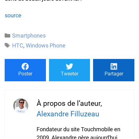
source
Catégories
Smartphones
Étiquettes
HTC
,
Windows Phone
Poster
Tweeter
Partager
À propos de l’auteur,
Alexandre Filluzeau
Fondateur du site Touchmobile en
2009, Alexandre gère aujourd'hui