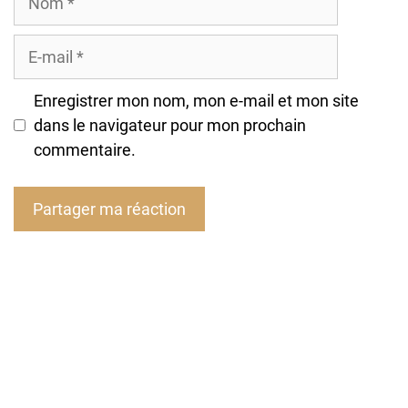
E-
mail
Enregistrer mon nom, mon e-mail et mon site
dans le navigateur pour mon prochain
commentaire.
A
l
t
e
r
n
a