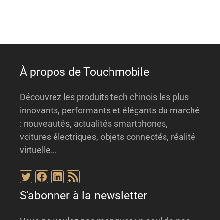
t
i
v
e
:
À propos de Touchmobile
Découvrez les produits tech chinois les plus
innovants, performants et élégants du marché
: nouveautés, actualités smartphones,
voitures électriques, objets connectés, réalité
virtuelle…
Twitter
Facebook
LinkedIn
Flux RSS
S'abonner à la newsletter